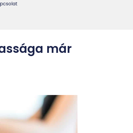
pcsolat
massága már