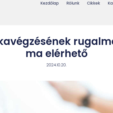
Kezdőlap
Rólunk
Cikkek
Ka
kavégzésének rugal
ma elérhető
2024.10.20.