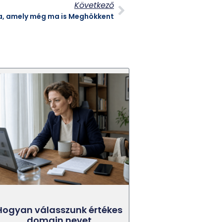
Következő
ra, amely még ma is Meghökkent
Hogyan válasszunk értékes
domain nevet