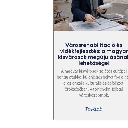
Városrehabilitáció és
vidékfejlesztés: a magyar
kisvárosok megújulásána
lehetőségei
A magyar kisvárosok sajátos európai
hangulatukkal különleges helyet foglaln
el az ország kulturális és építészeti
örökségében. A történelmi jellegű
városközpontok,
Tovább