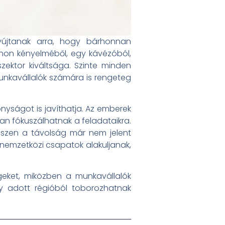
yújtanak arra, hogy bárhonnan
hon kényelméből, egy kávézóból,
ktor kiváltsága. Szinte minden
nkavállalók számára is rengeteg
ságot is javíthatja. Az emberek
n fókuszálhatnak a feladataikra.
iszen a távolság már nem jelent
nemzetközi csapatok alakuljanak,
égeket, miközben a munkavállalók
gy adott régióból toborozhatnak