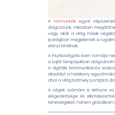
A
távmunkák
egyre népszerűb
dolgozzunk, miközben megőrizhe
vagy akár a világ másik végéb
iparágban megjelentek a rugalm
előnyt kínálnak.
A munkavégzés ezen formája nem
a saját tempójukban dolgozhatna
A digitális kommunikációs eszk
akadályt a hatékony együttműköd
ahol a világ bármely pontjáról do
A cégek számára is előnyös ez a
elégedettsége és elkötelezetts
tehetségeket, hanem globálisan i