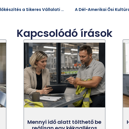
Miért Létfontosságú a Döntéselőkészítés a Sikeres Vállalati Működéshez?
A Dél-Amerikai Ősi Kultú
Kapcsolódó írások
Mennyi idő alatt tölthető be
reálisan egy kékgalléros