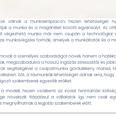
bé válnak a munkaerőpiacon, hiszen lehetőséget n
tjük a munka és a magánélet közötti egyensúlyt. Az ott
ől végezhető munka már nem csupán a technológiai sze
as munkavégzési formák, amelyek a munkáltatók és a mu
csak a személyes szabadságot növeli, hanem a hatékony
k, megszabadulva a hosszú ingázás stresszétől, és jobba
özök segítségével a csapatmunka gördülékeny marad, h
ésben. Sőt, a távmunkák lehetőséget adnak arra, hogy 
lgozó szakemberek egyesítik erőiket.
 modell, hiszen csökkenti az irodai fenntartási költs
ége növekszik. Ráadásul a vállalatok így nem csak e
s megnyílhatnak a legjobb szakemberek előtt.