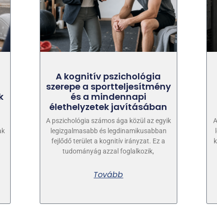
A kognitív pszichológia
szerepe a sportteljesítmény
k
és a mindennapi
élethelyzetek javításában
A pszichológia számos ága közül az egyik
A
ak
legizgalmasabb és legdinamikusabban
fejlődő terület a kognitív irányzat. Ez a
k
tudományág azzal foglalkozik,
Tovább