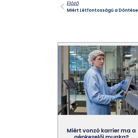
Előző
Miért vonzó karrier ma a
gépkezelői munka?