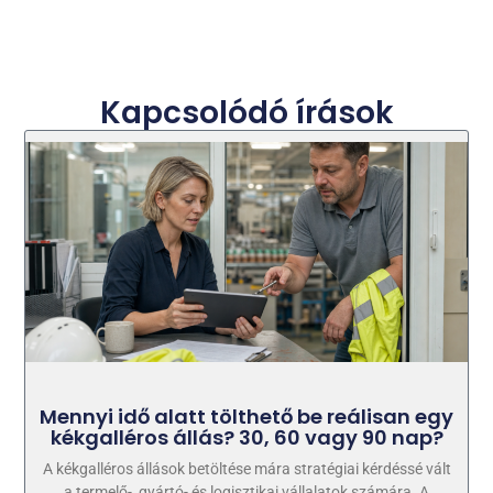
Kapcsolódó írások
Mennyi idő alatt tölthető be reálisan egy
kékgalléros állás? 30, 60 vagy 90 nap?
A kékgalléros állások betöltése mára stratégiai kérdéssé vált
a termelő-, gyártó- és logisztikai vállalatok számára. A