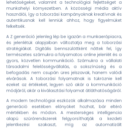
lehetőségeket, valamint a technológiai fejlettséget a
munkahelyi környezetben. A közösségi média aktív
használói, így a toborzási kampányoknak kreatívnak és
autentikusnak kell lenniük ahhoz, hogy figyelmüket
felkeltsék.
A Z generáció jelenleg lép be igazán a munkaerőpiacra,
és jelenlétük alapjaiban változtatja meg a toborzási
stratégiákat. Digitális bennszülöttként nőttek fel, így
természetes számukra a folyamatos online jelenlét és a
gyors, közvetlen kommunikáció. Számukra a vállalati
társadalmi felelősségvállalás, a sokszínűség és a
befogadás nem csupán üres jelszavak, hanem valódi
elvárások. A toborzási folyamatnak is tükröznie kell
ezeket az értékeket, legyen szó akár a kommunikáció
módjáról, akár a kiválasztási folyamat átláthatóságáról.
A modern technológiai eszközök alkalmazása minden
generáció esetében előnyöket hozhat, bár eltérő
mértékben és módon. A mesterséges intelligencia
alapú szűrőrendszerek felgyorsíthatják a kezdeti
jelentkezési szakaszt, míg az automatizált