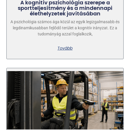
A kognitív pszichológia szerepe a
sportteljesítmény és a mindennapi
élethelyzetek javításában
A pszichológia számos ága közül az egyik legizgalmasabb és
legdinamikusabban fejlődő terület a kognitív irányzat. Ez a
tudományág azzal foglalkozik,
Tovább