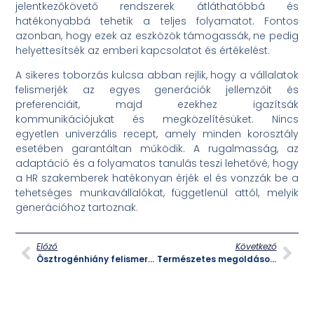
jelentkezőkövető rendszerek átláthatóbbá és
hatékonyabbá tehetik a teljes folyamatot. Fontos
azonban, hogy ezek az eszközök támogassák, ne pedig
helyettesítsék az emberi kapcsolatot és értékelést.
A sikeres toborzás kulcsa abban rejlik, hogy a vállalatok
felismerjék az egyes generációk jellemzőit és
preferenciáit, majd ezekhez igazítsák
kommunikációjukat és megközelítésüket. Nincs
egyetlen univerzális recept, amely minden korosztály
esetében garantáltan működik. A rugalmasság, az
adaptáció és a folyamatos tanulás teszi lehetővé, hogy
a HR szakemberek hatékonyan érjék el és vonzzák be a
tehetséges munkavállalókat, függetlenül attól, melyik
generációhoz tartoznak.
Előző
Következő
Ösztrogénhiány felismerése és kezelési lehetőségei a modern nő életében
Természetes megoldások a női hormonális egyensúly helyreállítására gyógynövényekkel