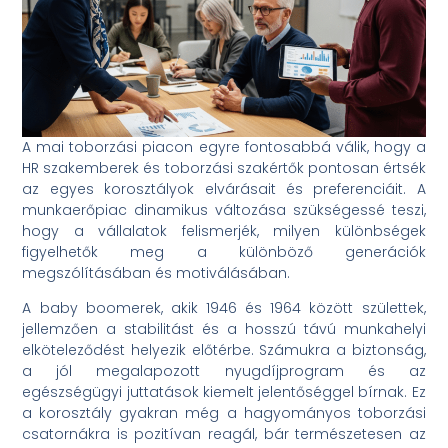
A mai toborzási piacon egyre fontosabbá válik, hogy a
HR szakemberek és toborzási szakértők pontosan értsék
az egyes korosztályok elvárásait és preferenciáit. A
munkaerőpiac dinamikus változása szükségessé teszi,
hogy a vállalatok felismerjék, milyen különbségek
figyelhetők meg a különböző generációk
megszólításában és motiválásában.
A baby boomerek, akik 1946 és 1964 között születtek,
jellemzően a stabilitást és a hosszú távú munkahelyi
elköteleződést helyezik előtérbe. Számukra a biztonság,
a jól megalapozott nyugdíjprogram és az
egészségügyi juttatások kiemelt jelentőséggel bírnak. Ez
a korosztály gyakran még a hagyományos toborzási
csatornákra is pozitívan reagál, bár természetesen az