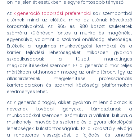
online jelenlét esetükben is egyre fontosabb tényező.
Az
x generáció toborzási preferenciái
sok szempontból
eltérnek mind az előttük, mind az utánuk következő
korosztályokétól. Az 1965 és 1980 között születettek
számára különösen fontos a munka és magánélet
egyensúlya, valamint a szakmai önállóság lehetősége.
Értékelik a rugalmas munkavégzési formákat és a
karrier fejlődési lehetőségeket, miközben gyakran
szkeptikusabbak a túlzott marketinges
megközelítésekkel szemben. Ez a generáció már teljes
mértékben otthonosan mozog az online térben, így az
álláshirdetések megjelenítése professzionális
karrieroldalakon és szakmai közösségi platformokon
eredményes lehet.
Az Y generáció tagjai, akiket gyakran millenniáloknak is
neveznek, további igényeket támasztanak a
munkaadókkal szemben. Számukra a vállalati kultúra, a
munkahely innovációs szelleme és a gyors előrelépési
lehetőségek kulcsfontosságúak. Ez a korosztály elvárja
a rendszeres visszajelzést, a fejlődési és tanulási