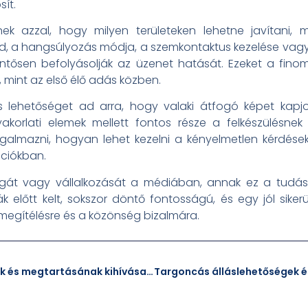
sít.
k azzal, hogy milyen területeken lehetne javítani,
d, a hangsúlyozás módja, a szemkontaktus kezelése vag
entősen befolyásolják az üzenet hatását. Ezeket a fin
n, mint az első élő adás közben.
s lehetőséget ad arra, hogy valaki átfogó képet kapjo
korlati elemek mellett fontos része a felkészülésnek
almazni, hogyan lehet kezelni a kényelmetlen kérdések
ciókban.
agát vagy vállalkozását a médiában, annak ez a tudás
előtt kelt, sokszor döntő fontosságú, és egy jól siker
megítélésre és a közönség bizalmára.
A fizikai dolgozók toborzásának és megtartásának kihívásai a magyar munkaerőpiacon