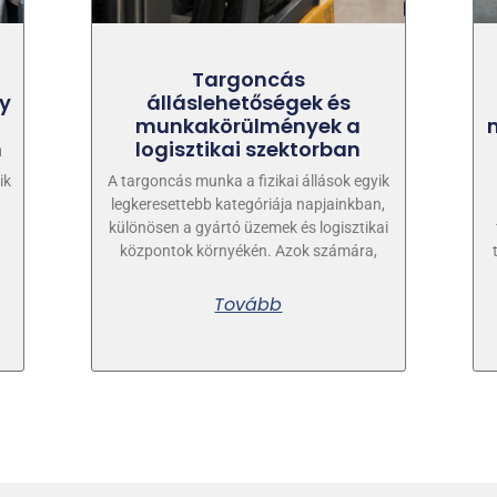
Targoncás
ny
álláslehetőségek és
munkakörülmények a
n
logisztikai szektorban
ik
A targoncás munka a fizikai állások egyik
n
legkeresettebb kategóriája napjainkban,
különösen a gyártó üzemek és logisztikai
központok környékén. Azok számára,
Tovább