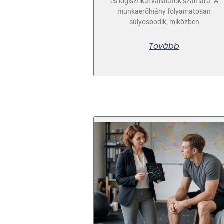
és logisztikai vállalatok számára. A
munkaerőhiány folyamatosan
súlyosbodik, miközben
Tovább