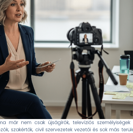
 már nem csak újságírók, televíziós személyiségek v
ozók, szakértők, civil szervezetek vezetői és sok más ter