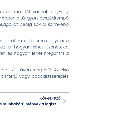
 miután már túl vannak egy-egy
y éppen a túl gyors beszédtempó
omságokat pedig sokkal könnyebb
n arról, mire érdemes figyelni a
 az is, hogyan lehet üzeneteket
et, és hogyan lehet megőrizni a
 hosszú távon megtérül. Az első
ült interjú vagy podcastszereplés
Következő
Targoncás álláslehetőségek és munkakörülmények a logisztikai szektorban