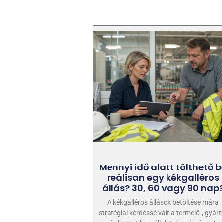
Mennyi idő alatt tölthető b
reálisan egy kékgalléros
állás? 30, 60 vagy 90 nap
A kékgalléros állások betöltése mára
stratégiai kérdéssé vált a termelő-, gyárt