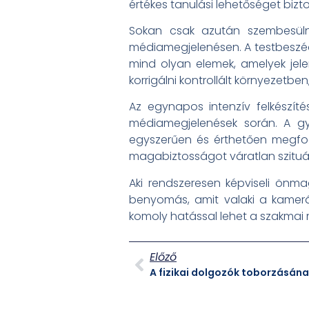
értékes tanulási lehetőséget bizto
Sokan csak azután szembesülne
médiamegjelenésen. A testbeszé
mind olyan elemek, amelyek jel
korrigálni kontrollált környezetbe
Az egynapos intenzív felkészíté
médiamegjelenések során. A gya
egyszerűen és érthetően megfog
magabiztosságot váratlan szituá
Aki rendszeresen képviseli önm
benyomás, amit valaki a kamerák 
komoly hatással lehet a szakmai 
Előző