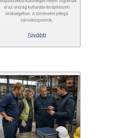
angulatukkal különleges helyet foglalnak
el az ország kulturális és építészeti
örökségében. A történelmi jellegű
városközpontok,
Tovább