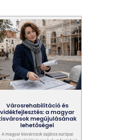
Városrehabilitáció és
vidékfejlesztés: a magyar
kisvárosok megújulásának
lehetőségei
A magyar kisvárosok sajátos európai