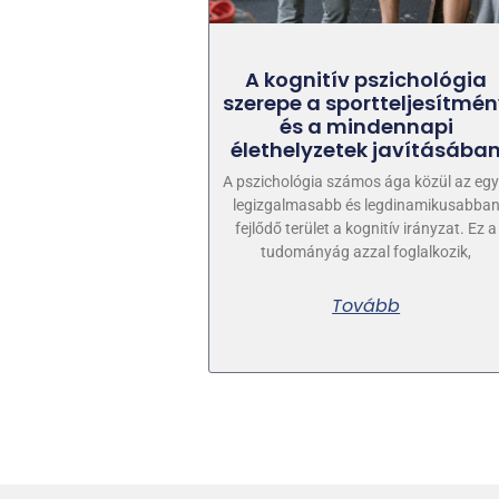
A kognitív pszichológia
szerepe a sportteljesítmé
és a mindennapi
élethelyzetek javításába
A pszichológia számos ága közül az egy
legizgalmasabb és legdinamikusabba
fejlődő terület a kognitív irányzat. Ez a
tudományág azzal foglalkozik,
Tovább