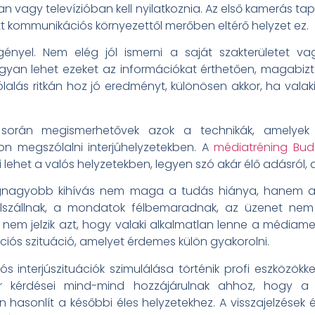
 vagy televízióban kell nyilatkoznia. Az első kamerás ta
t kommunikációs környezettől merőben eltérő helyzet ez.
gényel. Nem elég jól ismerni a saját szakterületet va
hogyan lehet ezeket az információkat érthetően, magabi
alás ritkán hoz jó eredményt, különösen akkor, ha valak
és során megismerhetővek azok a technikák, amelye
on megszólalni interjúhelyzetekben. A
médiatréning Bu
lehet a valós helyzetekben, legyen szó akár élő adásról, ak
egnagyobb kihívás nem maga a tudás hiánya, hanem 
elszállnak, a mondatok félbemaradnak, az üzenet nem 
nem jelzik azt, hogy valaki alkalmatlan lenne a médiame
iós szituáció, amelyet érdemes külön gyakorolni.
s interjúszituációk szimulálása történik profi eszközökk
ter kérdései mind-mind hozzájárulnak ahhoz, hogy a
 hasonlít a későbbi éles helyzetekhez. A visszajelzések é