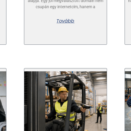
alapja. Egy jól megválasztott domain nem
h
csupán egy internetcím, hanem a
Tovább