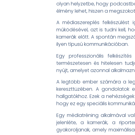
olyan helyzetbe, hogy podcastban
élmény lehet, hiszen a megszokot
A médiaszereplés felkészülést i
működésével, azt is tudni kell, 
kamerák előtt. A spontán megszól
ilyen típusú kommunikációban.
Egy professzionális felkészít
természetesen és hitelesen tudj
nyújt, amelyet azonnal alkalmazni 
A legtöbb ember számára a l
kereszttüzében. A gondolatok 
hallgatókhoz. Ezek a nehézségek 
hogy ez egy speciális kommunikác
Egy médiatréning alkalmával való
jelenléte, a kamerák, a ripor
gyakoroljanak, amely maximálisan