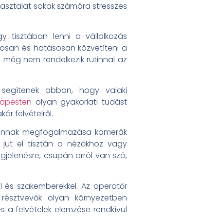
pasztalat sokak számára stresszes
gy tisztában lenni a vállalkozás
ztosan és hatásosan közvetíteni a
i még nem rendelkezik rutinnal az
k segítenek abban, hogy valaki
dapesten
olyan gyakorlati tudást
ár felvételről.
annak megfogalmazása kamerák
jut el tisztán a nézőkhöz vagy
gjelenésre, csupán arról van szó,
el és szakemberekkel. Az operatőr
 résztvevők olyan környezetben
s a felvételek elemzése rendkívül