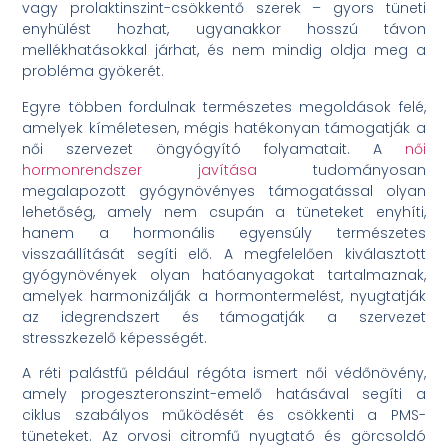
vagy prolaktinszint-csökkentő szerek – gyors tüneti
enyhülést hozhat, ugyanakkor hosszú távon
mellékhatásokkal járhat, és nem mindig oldja meg a
probléma gyökerét.
Egyre többen fordulnak természetes megoldások felé,
amelyek kíméletesen, mégis hatékonyan támogatják a
női szervezet öngyógyító folyamatait. A
női
hormonrendszer javítása
tudományosan
megalapozott gyógynövényes támogatással olyan
lehetőség, amely nem csupán a tüneteket enyhíti,
hanem a hormonális egyensúly természetes
visszaállítását segíti elő. A megfelelően kiválasztott
gyógynövények olyan hatóanyagokat tartalmaznak,
amelyek harmonizálják a hormontermelést, nyugtatják
az idegrendszert és támogatják a szervezet
stresszkezelő képességét.
A réti palástfű például régóta ismert női védőnövény,
amely progeszteronszint-emelő hatásával segíti a
ciklus szabályos működését és csökkenti a PMS-
tüneteket. Az orvosi citromfű nyugtató és görcsoldó