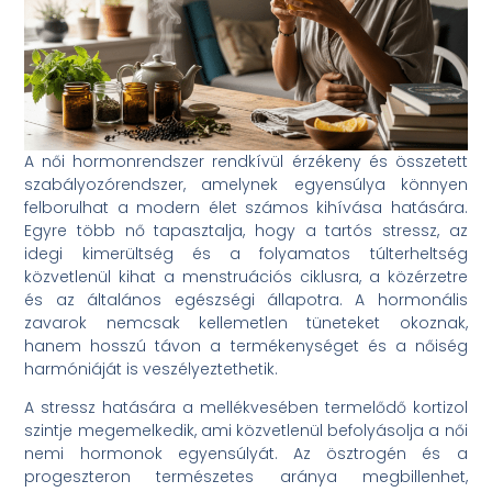
A női hormonrendszer rendkívül érzékeny és összetett
szabályozórendszer, amelynek egyensúlya könnyen
felborulhat a modern élet számos kihívása hatására.
Egyre több nő tapasztalja, hogy a tartós stressz, az
idegi kimerültség és a folyamatos túlterheltség
közvetlenül kihat a menstruációs ciklusra, a közérzetre
és az általános egészségi állapotra. A hormonális
zavarok nemcsak kellemetlen tüneteket okoznak,
hanem hosszú távon a termékenységet és a nőiség
harmóniáját is veszélyeztethetik.
A stressz hatására a mellékvesében termelődő kortizol
szintje megemelkedik, ami közvetlenül befolyásolja a női
nemi hormonok egyensúlyát. Az ösztrogén és a
progeszteron természetes aránya megbillenhet,