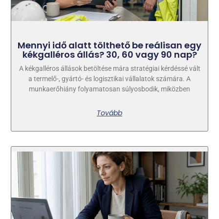
Mennyi idő alatt tölthető be reálisan egy
kékgalléros állás? 30, 60 vagy 90 nap?
A kékgalléros állások betöltése mára stratégiai kérdéssé vált
a termelő-, gyártó- és logisztikai vállalatok számára. A
munkaerőhiány folyamatosan súlyosbodik, miközben
Tovább