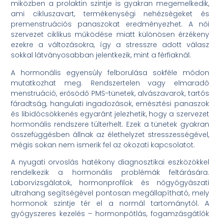
miközben a prolaktin szintje is gyakran megemelkedik,
ami cikluszavart, termékenységi nehézségeket és
premenstruációs panaszokat eredményezhet. A női
szervezet ciklikus működése miatt különösen érzékeny
ezekre a változásokra, így a stresszre adott válasz
sokkal látványosabban jelentkezik, mint a férfiaknál.
A hormonális egyensúly felborulása sokféle módon
mutatkozhat meg. Rendszertelen vagy elmaradó
menstruáció, erősödő PMS-tünetek, alvászavarok, tartós
fáradtság, hangulati ingadozások, emésztési panaszok
és libidócsökkenés egyaránt jelezhetik, hogy a szervezet
hormonális rendszere túlterhelt. Ezek a tünetek gyakran
összefüggésben állnak az élethelyzet stresszességével,
mégis sokan nem ismerik fel az okozati kapcsolatot.
A nyugati orvoslás hatékony diagnosztikai eszközökkel
rendelkezik a hormonális problémák feltárására.
Laborvizsgálatok, hormonprofilok és nőgyógyászati
ultrahang segítségével pontosan megállapítható, mely
hormonok szintje tér el a normál tartománytól. A
gyógyszeres kezelés – hormonpótlás, fogamzásgátlók