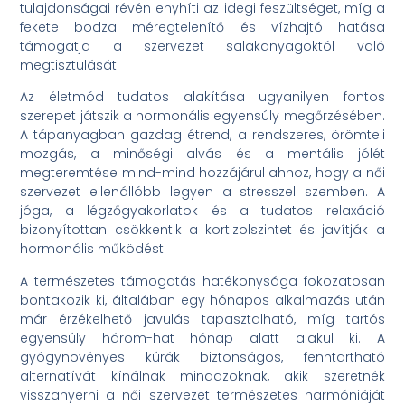
tulajdonságai révén enyhíti az idegi feszültséget, míg a
fekete bodza méregtelenítő és vízhajtó hatása
támogatja a szervezet salakanyagoktól való
megtisztulását.
Az életmód tudatos alakítása ugyanilyen fontos
szerepet játszik a hormonális egyensúly megőrzésében.
A tápanyagban gazdag étrend, a rendszeres, örömteli
mozgás, a minőségi alvás és a mentális jólét
megteremtése mind-mind hozzájárul ahhoz, hogy a női
szervezet ellenállóbb legyen a stresszel szemben. A
jóga, a légzőgyakorlatok és a tudatos relaxáció
bizonyítottan csökkentik a kortizolszintet és javítják a
hormonális működést.
A természetes támogatás hatékonysága fokozatosan
bontakozik ki, általában egy hónapos alkalmazás után
már érzékelhető javulás tapasztalható, míg tartós
egyensúly három-hat hónap alatt alakul ki. A
gyógynövényes kúrák biztonságos, fenntartható
alternatívát kínálnak mindazoknak, akik szeretnék
visszanyerni a női szervezet természetes harmóniáját