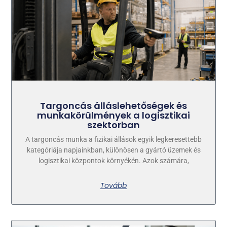
Targoncás álláslehetőségek és
munkakörülmények a logisztikai
szektorban
A targoncás munka a fizikai állások egyik legkeresettebb
kategóriája napjainkban, különösen a gyártó üzemek és
logisztikai központok környékén. Azok számára,
Tovább