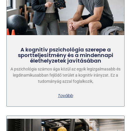
A kognitív pszichológia szerepe a
sportteljesítmény és a mindennapi
élethelyzetek javításában
A pszichológia számos ága közül az egyik legizgalmasabb és
legdinamikusabban fejlődő terület a kognitív irányzat. Ez a
tudományág azzal foglalkozik,
Tovább