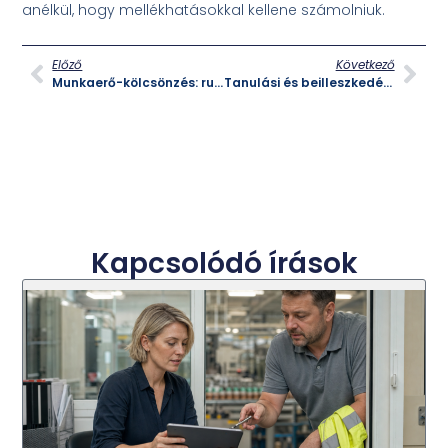
anélkül, hogy mellékhatásokkal kellene számolniuk.
Előző
Következő
Munkaerő-kölcsönzés: rugalmas megoldás a vállalatok munkaerő-igényeinek kezelésére
Tanulási és beilleszkedési nehézségek felismerése és kezelése gyermekkorban
Kapcsolódó írások