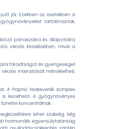
yütt jár. Ezekben az esetekben a
n gyógynövényeket tartalmaznak,
lönböző panaszokra és állapotokra
iós vérzés kezelésében, mivel a
t, ami fáradtságot és gyengeséget
rzés intenzitását mérsékelheti,
al. A Papnő teakeverék komplex
 is kezelhető. A gyógynövényes
 tünetre koncentrálnak.
egközelítésre lehet szükség. Míg
bb hormonális egyensúlytalanság
tti gyulladáscsökkentés szintén