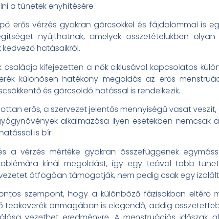
lni a tünetek enyhítésére.
pő erős vérzés gyakran görcsökkel és fájdalommal is eg
segítséget nyújthatnak, amelyek összetételükben olya
 kedvező hatásaikról.
ék családja kifejezetten a nők ciklusával kapcsolatos kü
keverék különösen hatékony megoldás az erős menstruác
scsökkentő és görcsoldó hatással is rendelkezik.
zottan erős, a szervezet jelentős mennyiségű vasat veszí
yógynövények alkalmazása ilyen esetekben nemcsak a vé
atással is bír.
és a vérzés mértéke gyakran összefüggenek egymáss
blémára kínál megoldást, így egy teával több tünet
vezetet átfogóan támogatják, nem pedig csak egy izolált
fontos szempont, hogy a különböző fázisokban eltérő m
 teakeverék önmagában is elegendő, addig összetette
lása vezethet eredményre. A menstruációs időszak ala