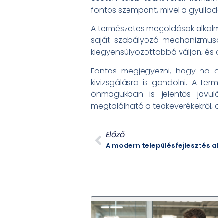
fontos szempont, mivel a gyullad
A természetes megoldások alkalm
saját szabályozó mechanizmusa
kiegyensúlyozottabbá váljon, és a
Fontos megjegyezni, hogy ha a
kivizsgálásra is gondolni. A te
önmagukban is jelentős javu
megtalálható a teakeverékekről, a
Előző