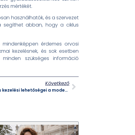
rzés mértékét.
san használhatók, és a szervezet
 segíthet abban, hogy a ciklus
s, mindenképpen érdemes orvosi
akmai kezelésnek, és sok esetben
 minden szükséges információ
Következő
Ösztrogénhiány felismerése és kezelési lehetőségei a modern nő életében