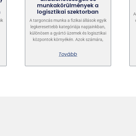
munkakörülmények a
n
logisztikai szektorban
A
ik
A targoncás munka a fizikai állások egyik
n
legkeresettebb kategóriája napjainkban,
különösen a gyártó üzemek és logisztikai
központok környékén. Azok számára,
Tovább