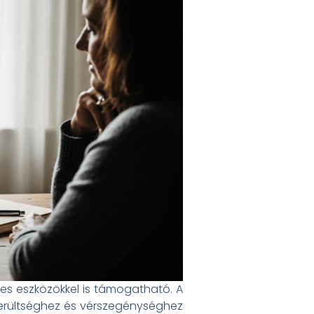
tes eszközökkel is támogatható. A
erültséghez és vérszegénységhez