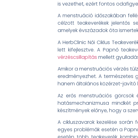
is vezethet, ezért fontos odafigye
A menstruáció időszakában fellé
célzott teakeverékek jelentős 
amelyek évszázadok óta ismertek
A HerbClinic Női Ciklus Teakever
lett kifejlesztve. A Papnő tea
vérzéscsillapítás
mellett gyulladá
Amikor a menstruációs vérzés túl
eredményezhet. A természetes g
hanem általános közérzet-javító h
Az erős menstruációs görcsök 
hatásmechanizmusa mindkét pro
készítmények előnye, hogy a szer
A cikluszavarok kezelése során 
egyes problémák esetén a Papnő
esetén több teakeverék kombiná