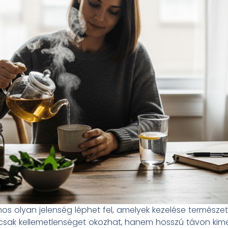
os olyan jelenség léphet fel, amelyek kezelése természe
mcsak kellemetlenséget okozhat, hanem hosszú távon kim