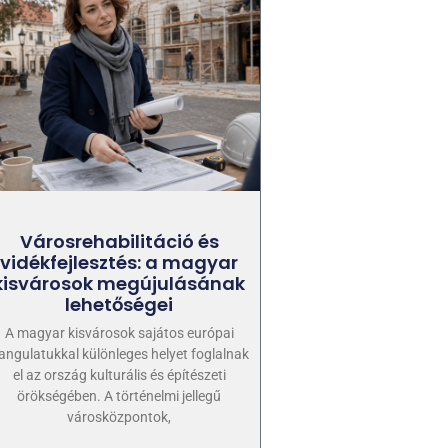
Városrehabilitáció és
vidékfejlesztés: a magyar
kisvárosok megújulásának
lehetőségei
A magyar kisvárosok sajátos európai
angulatukkal különleges helyet foglalnak
el az ország kulturális és építészeti
örökségében. A történelmi jellegű
városközpontok,