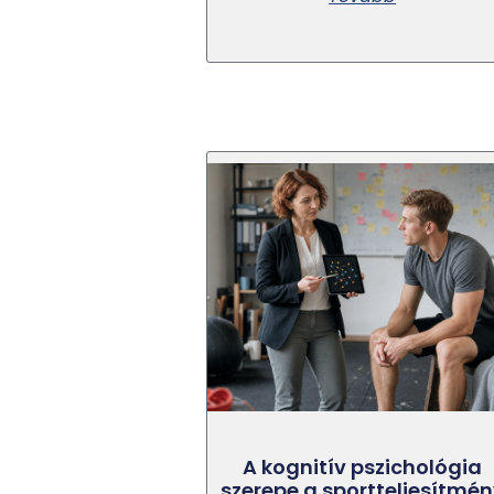
A kognitív pszichológia
szerepe a sportteljesítmé