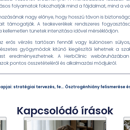
ásos folyamatok fokozhatják mind a fájdalmat, mind a vé
azásának nagy előnye, hogy hosszú távon is biztonságo
it támogatják. A teakeverékek rendszeres fogyasztása
 kellemetlen tünetek intenzitása idővel mérséklődjön.
z erős vérzés tartósan fennáll vagy különösen súlyo
rmészetes gyógymódok kitűnő kiegészítői lehetnek a sz
lást eredményezhetnek. A HerbClinic webáruházában
zok pontos összetételéről és alkalmazási módjukról.
A modern településfejlesztés alapjai: stratégiai tervezés, fenntarthatóság és szakmai alaposság
Kapcsolódó írások