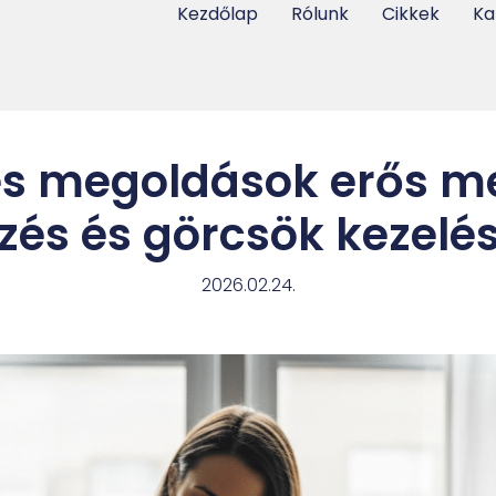
Kezdőlap
Rólunk
Cikkek
Ka
s megoldások erős m
zés és görcsök kezelé
2026.02.24.