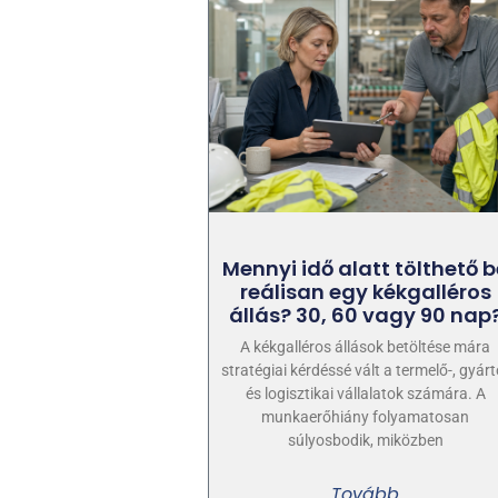
Mennyi idő alatt tölthető b
reálisan egy kékgalléros
állás? 30, 60 vagy 90 nap
A kékgalléros állások betöltése mára
stratégiai kérdéssé vált a termelő-, gyárt
és logisztikai vállalatok számára. A
munkaerőhiány folyamatosan
súlyosbodik, miközben
Tovább