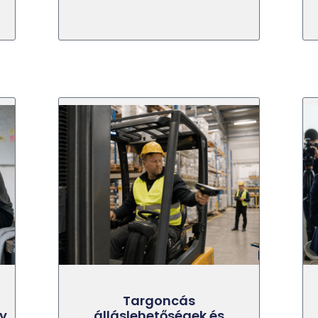
Targoncás
ny
álláslehetőségek és