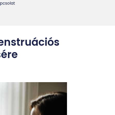
pcsolat
enstruációs
sére