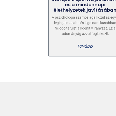
és a mindennapi
élethelyzetek javításába
A pszichológia számos ága közül az egy
legizgalmasabb és legdinamikusabba
fejlődő terület a kognitív irányzat. Ez a
tudományág azzal foglalkozik,
Tovább