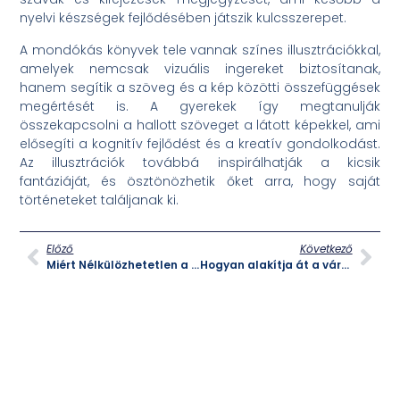
nyelvi készségek fejlődésében játszik kulcsszerepet.
A mondókás könyvek tele vannak színes illusztrációkkal,
amelyek nemcsak vizuális ingereket biztosítanak,
hanem segítik a szöveg és a kép közötti összefüggések
megértését is. A gyerekek így megtanulják
összekapcsolni a hallott szöveget a látott képekkel, ami
elősegíti a kognitív fejlődést és a kreatív gondolkodást.
Az illusztrációk továbbá inspirálhatják a kicsik
fantáziáját, és ösztönözhetik őket arra, hogy saját
történeteket találjanak ki.
Előző
Következő
Miért Nélkülözhetetlen a Munkahelyi Coaching?
Hogyan alakítja át a városiasodás a modern életet?