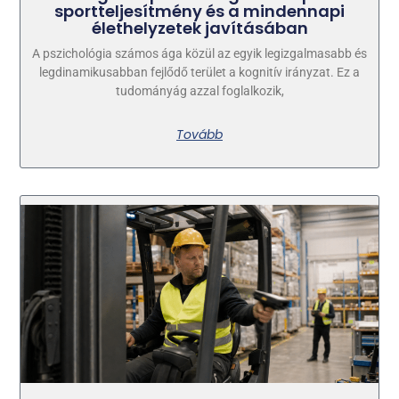
sportteljesítmény és a mindennapi
élethelyzetek javításában
A pszichológia számos ága közül az egyik legizgalmasabb és
legdinamikusabban fejlődő terület a kognitív irányzat. Ez a
tudományág azzal foglalkozik,
Tovább