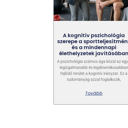
A kognitív pszichológia
szerepe a sportteljesítmé
és a mindennapi
élethelyzetek javításába
A pszichológia számos ága közül az egy
legizgalmasabb és legdinamikusabba
fejlődő terület a kognitív irányzat. Ez a
tudományág azzal foglalkozik,
Tovább