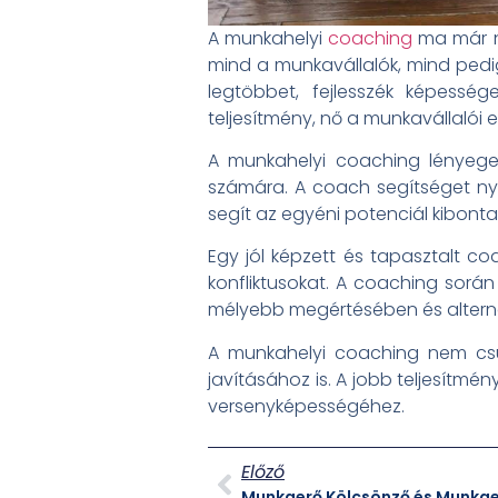
A munkahelyi
coaching
ma már ne
mind a munkavállalók, mind ped
legtöbbet, fejlesszék képessé
teljesítmény, nő a munkavállalói e
A munkahelyi coaching lényege,
számára. A coach segítséget nyúj
segít az egyéni potenciál kibont
Egy jól képzett és tapasztalt c
konfliktusokat. A coaching sor
mélyebb megértésében és alternat
A munkahelyi coaching nem csup
javításához is. A jobb teljesítm
versenyképességéhez.
Előző