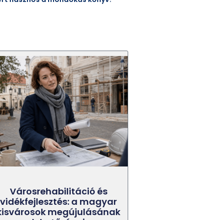
Városrehabilitáció és
vidékfejlesztés: a magyar
kisvárosok megújulásának