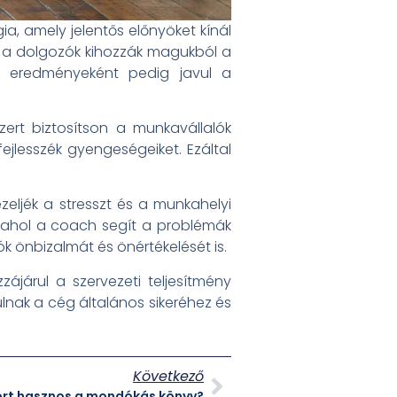
, amely jelentős előnyöket kínál
 a dolgozók kihozzák magukból a
ek eredményeként pedig javul a
ert biztosítson a munkavállalók
ejlesszék gyengeségeiket. Ezáltal
eljék a stresszt és a munkahelyi
 ahol a coach segít a problémák
 önbizalmát és önértékelését is.
járul a szervezeti teljesítmény
lnak a cég általános sikeréhez és
Következő
ért hasznos a mondókás könyv?