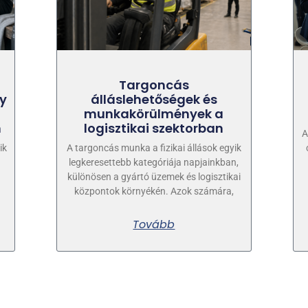
Targoncás
ny
álláslehetőségek és
munkakörülmények a
n
logisztikai szektorban
A
ik
A targoncás munka a fizikai állások egyik
n
legkeresettebb kategóriája napjainkban,
különösen a gyártó üzemek és logisztikai
központok környékén. Azok számára,
Tovább