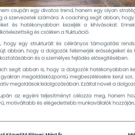
m csupán egy divatos trend, hanem egy olyan stratégia
ig a szervezetek számára. A coaching segít abban, hogy
geiket és hatékonyabban kezeljék a kihívásokat. Enn
lkötelezettség és csökken a fluktuáció.
 hogy egy strukturált és célirányos támogatási rendsz
t abban, hogy a dolgozók felismerjék erősségeiket és f
akoztatásában és a személyes fejlődés elősegítésében.
oach segít abban is, hogy a dolgozók hatékonyabban kez
án gyakran megoldásközpontú megbeszélésekre kerül sor,
ív megoldások kidolgozásában. Ezáltal növeli a dolgozók
án az egyéni teljesítményt célozza meg, hanem hozzá
ényű, motiváltabb és elégedettebb munkavállalók hozzájáru
Munkaerő Kölcsönző és Munkaerő Közvetítő Előnyei: Miért Érdemes Őket Választani?
Mi