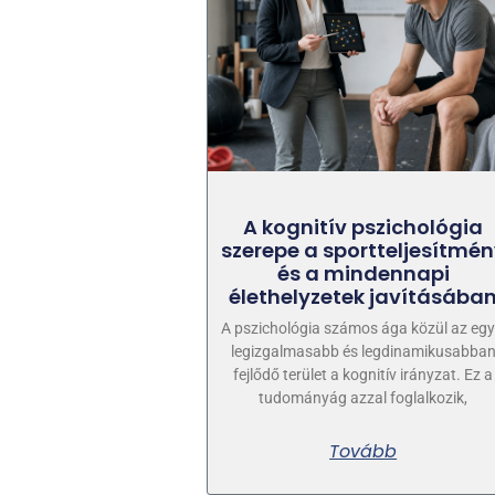
A kognitív pszichológia
szerepe a sportteljesítmé
és a mindennapi
élethelyzetek javításába
A pszichológia számos ága közül az egy
legizgalmasabb és legdinamikusabba
fejlődő terület a kognitív irányzat. Ez a
tudományág azzal foglalkozik,
Tovább