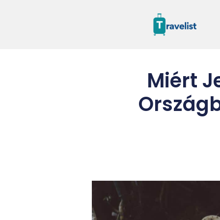
Miért J
Országb