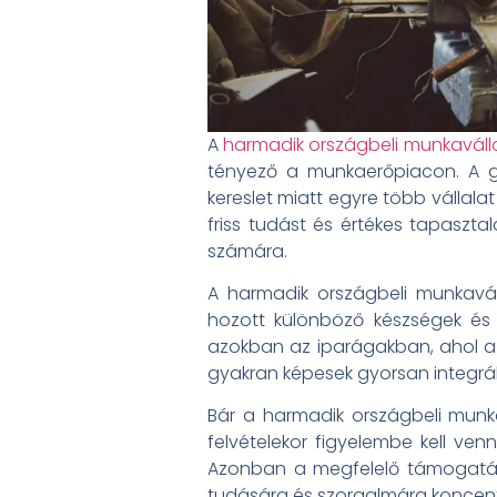
A
harmadik országbeli munkaváll
tényező a munkaerőpiacon. A g
kereslet miatt egyre több vállala
friss tudást és értékes tapasz
számára.
A harmadik országbeli munkavál
hozott különböző készségek és
azokban az iparágakban, ahol a 
gyakran képesek gyorsan integrál
Bár a harmadik országbeli munk
felvételekor figyelembe kell ven
Azonban a megfelelő támogatássa
tudására és szorgalmára koncent