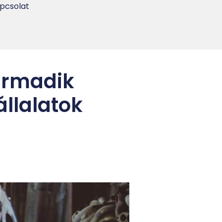
pcsolat
Harmadik
llalatok