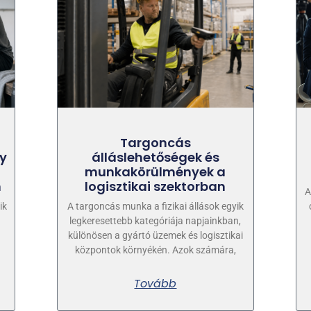
Targoncás
ny
álláslehetőségek és
munkakörülmények a
n
logisztikai szektorban
A
ik
A targoncás munka a fizikai állások egyik
n
legkeresettebb kategóriája napjainkban,
különösen a gyártó üzemek és logisztikai
központok környékén. Azok számára,
Tovább