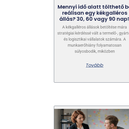
Mennyi idő alatt tölthető b
reálisan egy kékgalléros
állás? 30, 60 vagy 90 nap
A kékgalléros állások betöltése mára
stratégiai kérdéssé vált a termelő-, gyárt
és logisztikai vállalatok számára. A
munkaerőhiány folyamatosan
súlyosbodik, miközben
Tovább