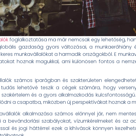
alók
foglalkoztatása ma már nemcsak egy lehetőség, ha
lobális gazdaság gyors változásai, a munkaerőhiány é
t keres munkavállalókat a harmadik országokból. E munkav
talatokat hoznak magukkal, ami különösen fontos a nemz
lalók számos iparágban és szakterületen elengedhetetle
 tudás lehetővé teszik a cégek számára, hogy versen
szakértelem és a gyors alkalmazkodás kulcsfontosságú. A
ódni a csapatba, miközben új perspektívákat hoznak a m
avállalók alkalmazása számos előnnyel jár, nem mentes
ni a bevándorlási szabályokat, vízumkérelmeket és az a
l és jogi háttérrel ezek a kihívások könnyen kezelhet
rálhatnak.