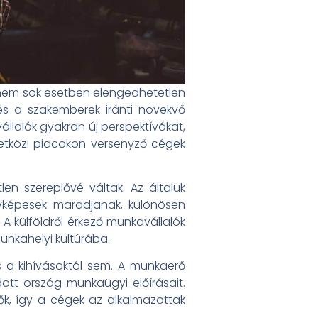
nem sok esetben elengedhetetlen
s a szakemberek iránti növekvő
állalók gyakran új perspektívákat,
etközi piacokon versenyző cégek
n szereplővé váltak. Az általuk
yképesek maradjanak, különösen
 külföldről érkező munkavállalók
unkahelyi kultúrába.
 a kihívásoktól sem. A munkaerő
dott ország munkaügyi előírásait.
ők, így a cégek az alkalmazottak