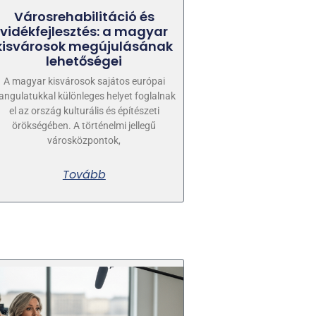
Városrehabilitáció és
vidékfejlesztés: a magyar
kisvárosok megújulásának
lehetőségei
A magyar kisvárosok sajátos európai
angulatukkal különleges helyet foglalnak
el az ország kulturális és építészeti
örökségében. A történelmi jellegű
városközpontok,
Tovább