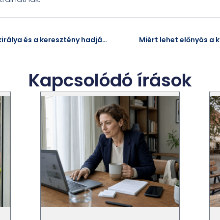
Az angol történelem legendás királya és a keresztény hadjárat hőse
Miért lehet előnyös a
Kapcsolódó írások