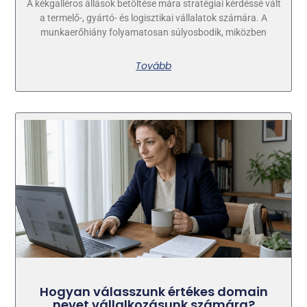
A kékgalléros állások betöltése mára stratégiai kérdéssé vált
a termelő-, gyártó- és logisztikai vállalatok számára. A
munkaerőhiány folyamatosan súlyosbodik, miközben
Tovább
Hogyan válasszunk értékes domain
nevet vállalkozásunk számára?